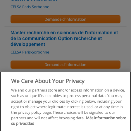
CELSA Paris-Sorbonne
Demande d'information
Master recherche en sciences de l'information et
de la communication Option recherche et
développement
CELSA Paris-Sorbonne
Demande d'information
MBA Spécialisé Production Audiovisuelle
We Care About Your Privacy
MBA ESG
We and our partners store and/or access information on a device,
such as unique IDs in cookies to process personal data. You may
Demande d'information
accept or manage your choices by clicking below, including your
right to object where legitimate interest is used, or at any time in
the privacy policy page. These choices will be signaled to our
partners and will not affect browsing data.
Más información sobre
su privacidad