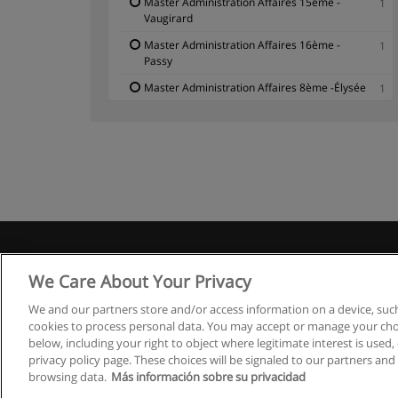
Master Administration Affaires 15ème -
1
Vaugirard
Master Administration Affaires 16ème -
1
Passy
Master Administration Affaires 8ème -Élysée
1
We Care About Your Privacy
We and our partners store and/or access information on a device, such
cookies to process personal data. You may accept or manage your choi
below, including your right to object where legitimate interest is used, 
privacy policy page. These choices will be signaled to our partners and 
browsing data.
Más información sobre su privacidad