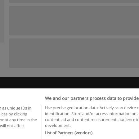
Règles d'utilisation
Confidentialité des données
Contacter Educaed
We and our partners process data to provide
Copyright © Educaedu Business S.L. - CIF : B-95610580: -
www.educaedu.fr
Use precise geolocation data. Actively scan device c
 as unique IDs in
identification. Store and/or access information on 
ces by clicking
content, ad and content measurement, audience in
or at any time in the
development.
will not affect
List of Partners (vendors)