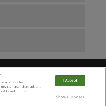
u
:
I Accept
haracteristics for
a device. Personalised ads and
sights and product
Show Purposes