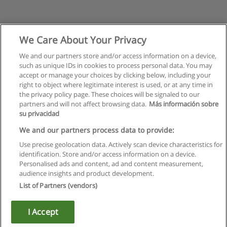
We Care About Your Privacy
We and our partners store and/or access information on a device,
such as unique IDs in cookies to process personal data. You may
accept or manage your choices by clicking below, including your
right to object where legitimate interest is used, or at any time in
the privacy policy page. These choices will be signaled to our
partners and will not affect browsing data.
Más información sobre
su privacidad
We and our partners process data to provide:
Use precise geolocation data. Actively scan device characteristics for
identification. Store and/or access information on a device.
Règles d'utilisation
Personalised ads and content, ad and content measurement,
audience insights and product development.
Confidentialité des données
List of Partners (vendors)
Contacter Educaedu
I Accept
Copyright © Educaedu Business S.L. - CIF : B-95610580: -
www.educaedu.fr