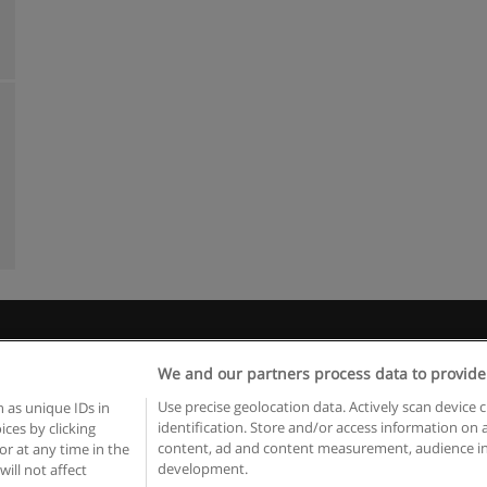
Règles d'utilisation
Confidentialité des données
Contacter Educaed
We and our partners process data to provide
Copyright © Educaedu Business S.L. - CIF : B-95610580: -
www.educaedu.fr
Use precise geolocation data. Actively scan device c
 as unique IDs in
identification. Store and/or access information on 
ces by clicking
content, ad and content measurement, audience in
or at any time in the
development.
will not affect