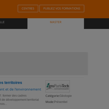
CENTRES
PUBLIEZ VOS FORMATIONS
LLE
MASTER
 territoires
vant et de l’environnement
Catégorie:
 : former des cadres
Géologie
t de développement territorial
Mode:
Présentiel
ois...