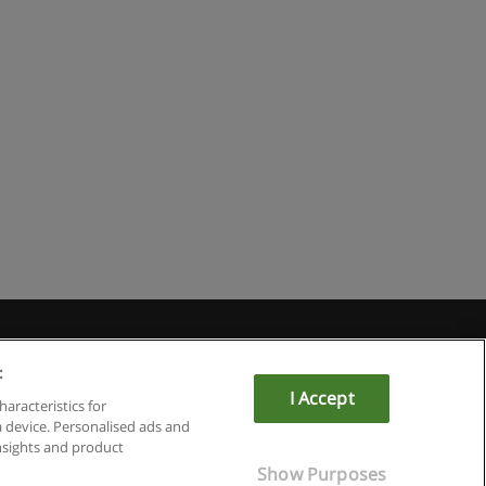
u
:
I Accept
haracteristics for
a device. Personalised ads and
sights and product
Show Purposes