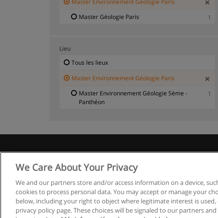
Master Environnement Géologie Paris
Master Géologie Paris
1
Lieu
Tous les lieux
Master Environnement Géologie Paris
Master Environnement Géologie 5ème -
1
Panthéon
We Care About Your Privacy
We and our partners store and/or access information on a device, such
cookies to process personal data. You may accept or manage your choi
below, including your right to object where legitimate interest is used, 
privacy policy page. These choices will be signaled to our partners and 