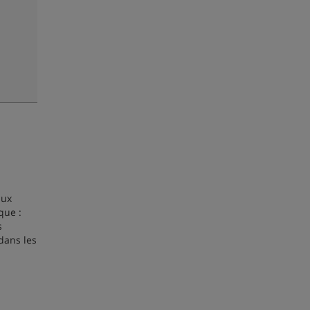
aux
que :
s
dans les