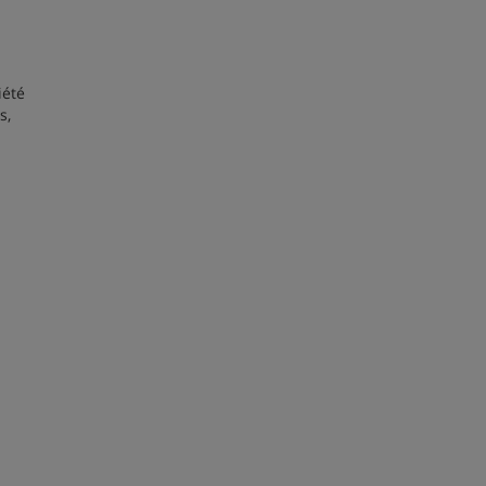
iété
s,