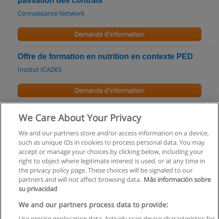
passation des contrats
Connaissance Network
Demande d'information
Offre de formation en nutrition en contexte PED
Institut ICADES
Demande d'information
Cours des fonctions du bâtiment
We Care About Your Privacy
CNAM - Conservatoire National des Arts et Métiers
We and our partners store and/or access information on a device,
such as unique IDs in cookies to process personal data. You may
Demande d'information
accept or manage your choices by clicking below, including your
right to object where legitimate interest is used, or at any time in
the privacy policy page. These choices will be signaled to our
partners and will not affect browsing data.
Más información sobre
su privacidad
Règles d'utilisation
We and our partners process data to provide:
Use precise geolocation data. Actively scan device characteristics for