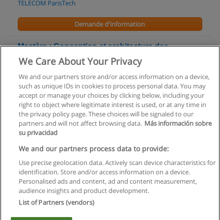
TELECOM ParisTech
Demande d'information
Mastère : Conception et architecture des
systèmes informatiques
We Care About Your Privacy
TELECOM ParisTech
We and our partners store and/or access information on a device,
such as unique IDs in cookies to process personal data. You may
Demande d'information
accept or manage your choices by clicking below, including your
right to object where legitimate interest is used, or at any time in
the privacy policy page. These choices will be signaled to our
partners and will not affect browsing data.
Más información sobre
su privacidad
Règles d'utilisation
We and our partners process data to provide:
Use precise geolocation data. Actively scan device characteristics for
Confidentialité des données
identification. Store and/or access information on a device.
Personalised ads and content, ad and content measurement,
Contacter Educaedu
audience insights and product development.
List of Partners (vendors)
Copyright © Educaedu Business S.L. - CIF : B-95610580: -
www.educaedu.fr