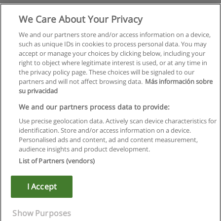
We Care About Your Privacy
We and our partners store and/or access information on a device,
such as unique IDs in cookies to process personal data. You may
accept or manage your choices by clicking below, including your
right to object where legitimate interest is used, or at any time in
the privacy policy page. These choices will be signaled to our
partners and will not affect browsing data.
Más información sobre
su privacidad
We and our partners process data to provide:
Use precise geolocation data. Actively scan device characteristics for
identification. Store and/or access information on a device.
Règles d'utilisation
Personalised ads and content, ad and content measurement,
audience insights and product development.
Confidentialité des données
List of Partners (vendors)
Contacter Educaedu
I Accept
Copyright © Educaedu Business S.L. - CIF : B-95610580: -
www.educaedu.fr
Show Purposes