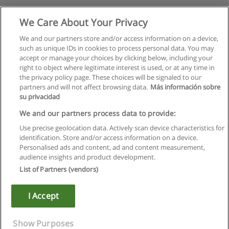
We Care About Your Privacy
We and our partners store and/or access information on a device,
such as unique IDs in cookies to process personal data. You may
accept or manage your choices by clicking below, including your
right to object where legitimate interest is used, or at any time in
the privacy policy page. These choices will be signaled to our
partners and will not affect browsing data.
Más información sobre
su privacidad
We and our partners process data to provide:
Use precise geolocation data. Actively scan device characteristics for
identification. Store and/or access information on a device.
Règles d'utilisation
Personalised ads and content, ad and content measurement,
audience insights and product development.
Confidentialité des données
List of Partners (vendors)
Contacter Educaedu
I Accept
Copyright © Educaedu Business S.L. - CIF : B-95610580: -
www.educaedu.fr
Show Purposes