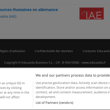
ources Humaines en alternance
oble (IAE)
Règles d'utilisation
Confidentialité des données
Contacter Educaed
Copyright © Educaedu Business S.L. - CIF : B-95610580: -
www.educaedu.fr
We and our partners process data to provide
Use precise geolocation data. Actively scan device c
 as unique IDs in
identification. Store and/or access information on 
ces by clicking
content, ad and content measurement, audience in
or at any time in the
development.
will not affect
List of Partners (vendors)