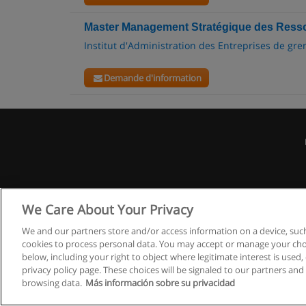
Master Management Stratégique des Ress
Institut d'Administration des Entreprises de gren
Demande d'information
We Care About Your Privacy
We and our partners store and/or access information on a device, such
cookies to process personal data. You may accept or manage your choi
below, including your right to object where legitimate interest is used, 
privacy policy page. These choices will be signaled to our partners and 
browsing data.
Más información sobre su privacidad