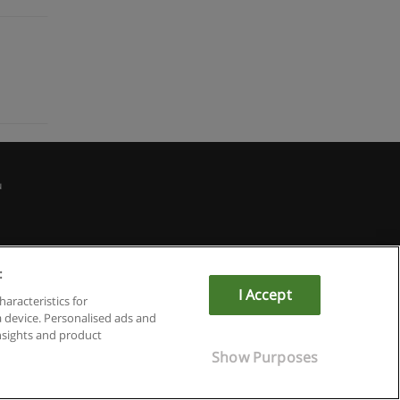
u
:
I Accept
haracteristics for
a device. Personalised ads and
sights and product
Show Purposes