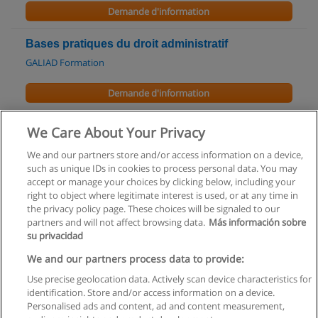
Demande d'information
Bases pratiques du droit administratif
GALIAD Formation
Demande d'information
Contentieux administratif - Principes généraux
We Care About Your Privacy
GALIAD Formation
We and our partners store and/or access information on a device,
such as unique IDs in cookies to process personal data. You may
Demande d'information
accept or manage your choices by clicking below, including your
right to object where legitimate interest is used, or at any time in
the privacy policy page. These choices will be signaled to our
partners and will not affect browsing data.
Más información sobre
su privacidad
Règles d'utilisation
We and our partners process data to provide:
Use precise geolocation data. Actively scan device characteristics for
Confidentialité des données
identification. Store and/or access information on a device.
Personalised ads and content, ad and content measurement,
Contacter Educaedu