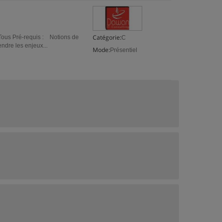
Catégorie:
 Tous Pré-requis : Notions de
C
ndre les enjeux...
Mode:
Présentiel