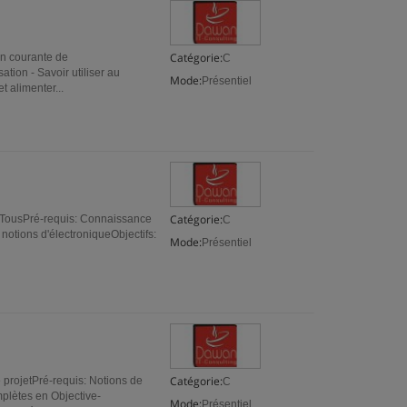
Catégorie:
ion courante de
C
tion - Savoir utiliser au
Mode:
Présentiel
t alimenter...
Catégorie:
: TousPré-requis: Connaissance
C
notions d'électroniqueObjectifs:
Mode:
Présentiel
Catégorie:
 projetPré-requis: Notions de
C
plètes en Objective-
Mode:
Présentiel