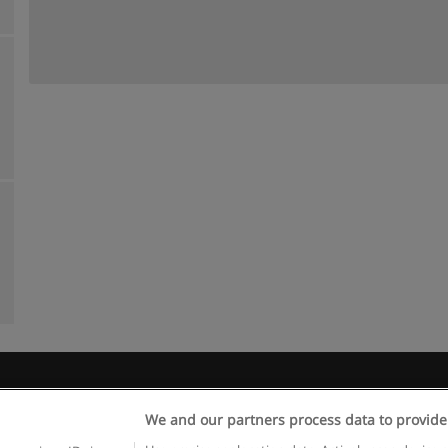
Règles d'utilisation
Confidentialité des données
Contacter Educaed
We and our partners process data to provide
Copyright © Educaedu Business S.L. - CIF : B-95610580: -
www.educaedu.fr