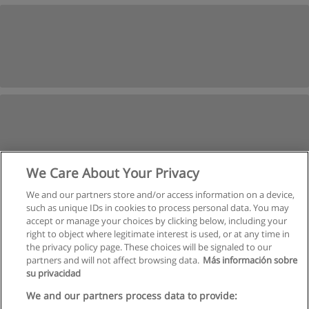
We Care About Your Privacy
We and our partners store and/or access information on a device,
such as unique IDs in cookies to process personal data. You may
Suivant
accept or manage your choices by clicking below, including your
Page
1
de
2
right to object where legitimate interest is used, or at any time in
the privacy policy page. These choices will be signaled to our
partners and will not affect browsing data.
Más información sobre
su privacidad
Règles d'utilisation
We and our partners process data to provide: