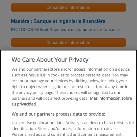
Demande d'information
Mastère : Banque et ingénierie financière
ESC TOULOUSE Ecole Supérieure de Commerce de Toulouse
Demande d'information
Mastère : Entrepreneuriat
We Care About Your Privacy
ESC TOULOUSE Ecole Supérieure de Commerce de Toulouse
We and our partners store and/or access information on a device,
such as unique IDs in cookies to process personal data. You may
Demande d'information
accept or manage your choices by clicking below, including your
right to object where legitimate interest is used, or at any time in
the privacy policy page. These choices will be signaled to our
partners and will not affect browsing data.
Más información sobre
su privacidad
Règles d'utilisation
We and our partners process data to provide:
Use precise geolocation data. Actively scan device characteristics for
Confidentialité des données
identification. Store and/or access information on a device.
Personalised ads and content, ad and content measurement,
Contacter Educaedu