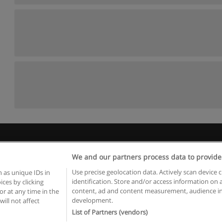
Règles d'utilisation
Confidentialité des données
Contacter Educaed
We and our partners process data to provide
Copyright © Educaedu Business S.L. - CIF : B-95610580: -
www.educaedu.fr
Use precise geolocation data. Actively scan device c
 as unique IDs in
identification. Store and/or access information on 
ces by clicking
content, ad and content measurement, audience in
or at any time in the
development.
will not affect
List of Partners (vendors)