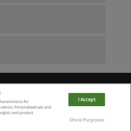
u
:
I Accept
haracteristics for
a device. Personalised ads and
sights and product
Show Purposes