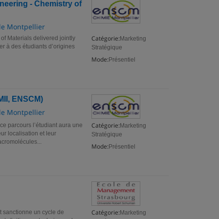
neering - Chemistry of
de Montpellier
Catégorie:
f Materials delivered jointly
Marketing
r à des étudiants d’origines
Stratégique
Mode:
Présentiel
II, ENSCM)
de Montpellier
Catégorie:
arcours l’étudiant aura une
Marketing
r localisation et leur
Stratégique
acromolécules...
Mode:
Présentiel
Catégorie:
sanctionne un cycle de
Marketing