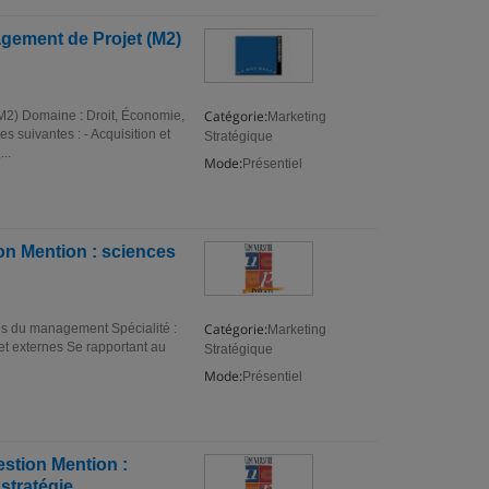
agement de Projet (M2)
Catégorie:
M2) Domaine : Droit, Économie,
Marketing
 suivantes : - Acquisition et
Stratégique
..
Mode:
Présentiel
on Mention : sciences
Catégorie:
es du management Spécialité :
Marketing
 et externes Se rapportant au
Stratégique
Mode:
Présentiel
stion Mention :
stratégie