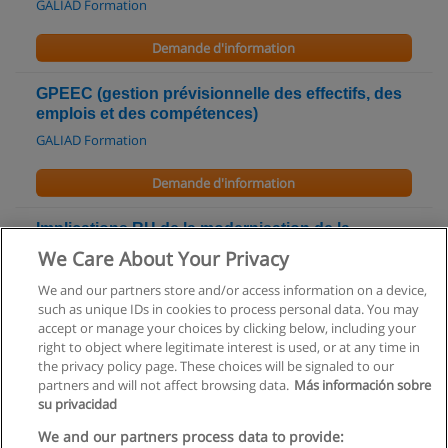
GALIAD Formation
Demande d'information
GPEEC (gestion prévisionnelle des effectifs, des
emplois et des compétences)
GALIAD Formation
Demande d'information
Implications RH de la modernisation de la
fonction publique
We Care About Your Privacy
GALIAD Formation
We and our partners store and/or access information on a device,
such as unique IDs in cookies to process personal data. You may
Demande d'information
accept or manage your choices by clicking below, including your
right to object where legitimate interest is used, or at any time in
the privacy policy page. These choices will be signaled to our
partners and will not affect browsing data.
Más información sobre
su privacidad
Règles d'utilisation
We and our partners process data to provide: