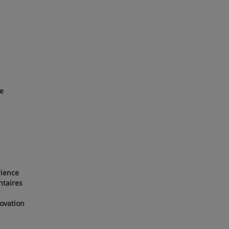
ue
rience
taires
ovation