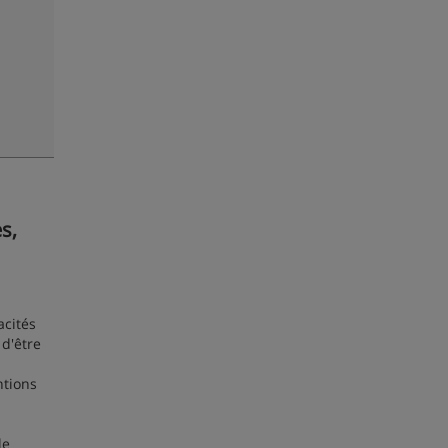
s,
acités
 d'être
ntions
le