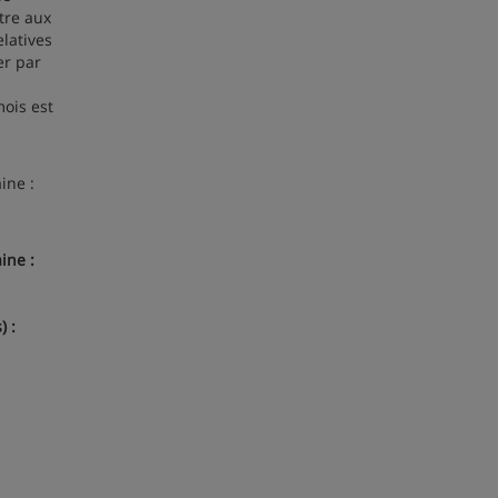
tre aux
elatives
er par
mois est
ine :
ine :
) :