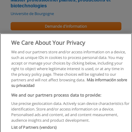
biotechnologies
Universite de Bourgogne
Demande d'information
Master recherche genes, selection, adaptation
We Care About Your Privacy
Universite de Bourgogne
We and our partners store and/or access information on a device,
such as unique IDs in cookies to process personal data. You may
Demande d'information
accept or manage your choices by clicking below, including your
right to object where legitimate interest is used, or at any time in
the privacy policy page. These choices will be signaled to our
partners and will not affect browsing data.
Más información sobre
su privacidad
Règles d'utilisation
We and our partners process data to provide:
Use precise geolocation data. Actively scan device characteristics for
Confidentialité des données
identification. Store and/or access information on a device.
Personalised ads and content, ad and content measurement,
Contacter Educaedu
audience insights and product development.
List of Partners (vendors)
Copyright © Educaedu Business S.L. - CIF : B-95610580: -