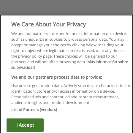
We Care About Your Privacy
We and our partners store and/or access information on a device,
such as unique IDs in cookies to process personal data. You may
accept or manage your choices by clicking below, including your
right to object where legitimate interest is used, or at any time in
the privacy policy page. These choices will be signaled to our
partners and will not affect browsing data.
Más información sobre
su privacidad
We and our partners process data to provide:
Use precise geolocation data. Actively scan device characteristics for
identification. Store and/or access information on a device.
Règles d'utilisation
Personalised ads and content, ad and content measurement,
audience insights and product development.
Confidentialité des données
List of Partners (vendors)
Contacter Educaedu
I Accept
Copyright © Educaedu Business S.L. - CIF : B-95610580: -
www.educaedu.fr