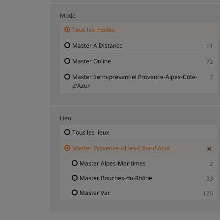
Côte-d'Azur
Mode
Master Journalisme Sciences de l'Information
11
Provence-Alpes-Côte-d'Azur
Tous les modes
Master Langues Provence-Alpes-Côte-d'Azur
3
Master A Distance
11
Master MBA Provence-Alpes-Côte-d'Azur
3
Master Online
72
Master Mathématiques Statistiques Provence-
7
Master Semi-présentiel Provence-Alpes-Côte-
7
Alpes-Côte-d'Azur
d'Azur
Master Nutrition Sciences Agricoles Provence-
1
Alpes-Côte-d'Azur
Lieu
Master Physique Chimie Provence-Alpes-Côte-
26
d'Azur
Tous les lieux
Master Psychologie Sciences Sociales
Master Provence-Alpes-Côte-d'Azur
11
Provence-Alpes-Côte-d'Azur
Master Alpes-Maritimes
2
Master Publicité Marketing Provence-Alpes-
2
Master Bouches-du-Rhône
33
Côte-d'Azur
Master Var
125
Master Qualité Provence-Alpes-Côte-d'Azur
1
Master Ressources Humaines RH Provence-
1