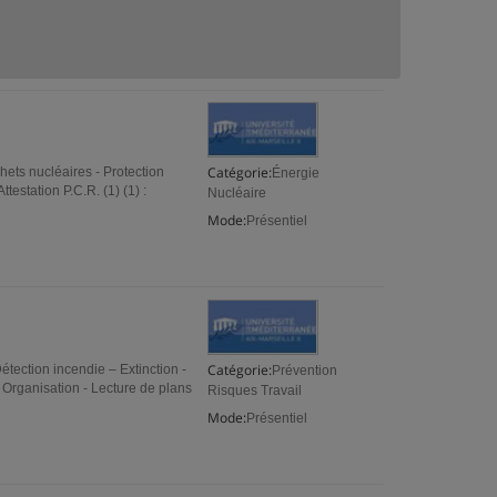
Catégorie:
hets nucléaires - Protection
Énergie
ttestation P.C.R. (1) (1) :
Nucléaire
Mode:
Présentiel
Catégorie:
tection incendie – Extinction -
Prévention
Organisation - Lecture de plans
Risques Travail
Mode:
Présentiel