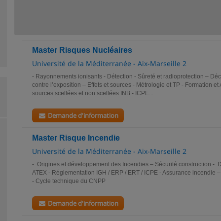
Master Risques Nucléaires
Université de la Méditerranée - Aix-Marseille 2
- Rayonnements ionisants - Détection - Sûreté et radioprotection – Déc
contre l’exposition – Effets et sources - Métrologie et TP - Formation et A
sources scellées et non scellées INB - ICPE...
Demande d'information
Master Risque Incendie
Université de la Méditerranée - Aix-Marseille 2
- Origines et développement des Incendies – Sécurité construction - Dé
ATEX - Réglementation IGH / ERP / ERT / ICPE - Assurance incendie – 
- Cycle technique du CNPP
Demande d'information