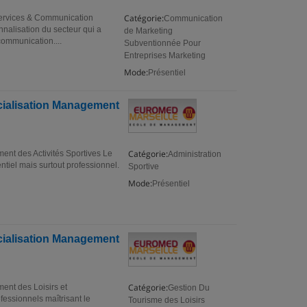
Catégorie:
Services & Communication
Communication
nalisation du secteur qui a
de Marketing
ommunication....
Subventionnée Pour
Entreprises Marketing
Mode:
Présentiel
cialisation Management
Catégorie:
nt des Activités Sportives Le
Administration
iel mais surtout professionnel.
Sportive
Mode:
Présentiel
cialisation Management
Catégorie:
nt des Loisirs et
Gestion Du
essionnels maîtrisant le
Tourisme des Loisirs