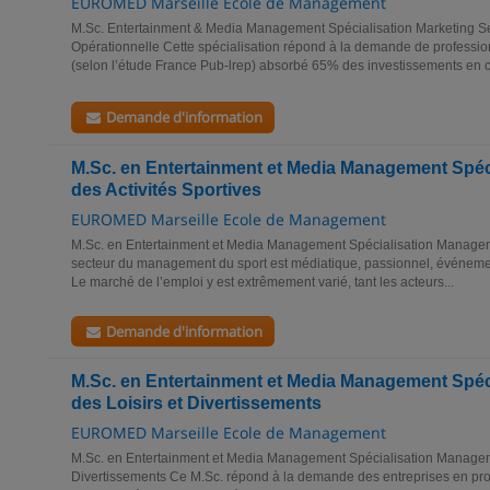
EUROMED Marseille Ecole de Management
M.Sc. Entertainment & Media Management Spécialisation Marketing 
Opérationnelle Cette spécialisation répond à la demande de profession
(selon l’étude France Pub-lrep) absorbé 65% des investissements en c
Demande d'information
M.Sc. en Entertainment et Media Management Spé
des Activités Sportives
EUROMED Marseille Ecole de Management
M.Sc. en Entertainment et Media Management Spécialisation Manageme
secteur du management du sport est médiatique, passionnel, événement
Le marché de l’emploi y est extrêmement varié, tant les acteurs...
Demande d'information
M.Sc. en Entertainment et Media Management Spé
des Loisirs et Divertissements
EUROMED Marseille Ecole de Management
M.Sc. en Entertainment et Media Management Spécialisation Manageme
Divertissements Ce M.Sc. répond à la demande des entreprises en prof