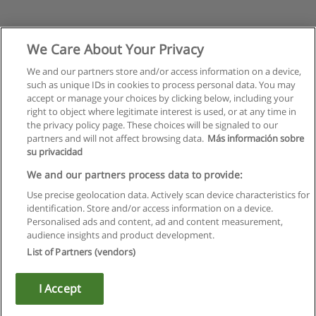
We Care About Your Privacy
We and our partners store and/or access information on a device,
such as unique IDs in cookies to process personal data. You may
accept or manage your choices by clicking below, including your
right to object where legitimate interest is used, or at any time in
the privacy policy page. These choices will be signaled to our
partners and will not affect browsing data.
Más información sobre
su privacidad
We and our partners process data to provide:
Use precise geolocation data. Actively scan device characteristics for
identification. Store and/or access information on a device.
Règles d'utilisation
Personalised ads and content, ad and content measurement,
audience insights and product development.
Confidentialité des données
List of Partners (vendors)
Contacter Educaedu
I Accept
Copyright © Educaedu Business S.L. - CIF : B-95610580: -
www.educaedu.fr