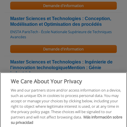
Demande d'information
Master Sciences et Technologies : Conception,
Modélisation et Optimisation des procédés
ENSTA ParisTech - École Nationale Supérieure de Techniques
Avancées
Demande d'information
Master Sciences et Technologies : Ingénierie de
l'innovation technologiqueMention : Génie
industriel
We Care About Your Privacy
ENSTA ParisTech - École Nationale Supérieure de Techniques
Avancées
We and our partners store and/or access information on a device,
such as unique IDs in cookies to process personal data. You may
Demande d'information
accept or manage your choices by clicking below, including your
right to object where legitimate interest is used, or at any time in
the privacy policy page. These choices will be signaled to our
partners and will not affect browsing data.
Más información sobre
su privacidad