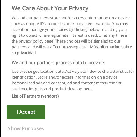
Droits et devoirs des fonctionnaires
We Care About Your Privacy
GALIAD Formation
We and our partners store and/or access information on a device,
such as unique IDs in cookies to process personal data. You may
Demande d'information
accept or manage your choices by clicking below, including your
right to object where legitimate interest is used, or at any time in
the privacy policy page. These choices will be signaled to our
partners and will not affect browsing data.
Más información sobre
su privacidad
Règles d'utilisation
We and our partners process data to provide:
Use precise geolocation data. Actively scan device characteristics for
Confidentialité des données
identification. Store and/or access information on a device.
Personalised ads and content, ad and content measurement,
Contacter Educaedu
audience insights and product development.
List of Partners (vendors)
Copyright © Educaedu Business S.L. - CIF : B-95610580: -
www.educaedu.fr
I Accept
Show Purposes