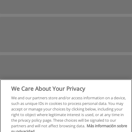
We Care About Your Privacy
We and our partners store and/or access information on a device,
such as unique IDs in cookies to process personal data. You may
Suivant
accept or manage your choices by clicking below, including your
Page
1
de
2
right to object where legitimate interest is used, or at any time in
the privacy policy page. These choices will be signaled to our
partners and will not affect browsing data.
Más información sobre
su privacidad