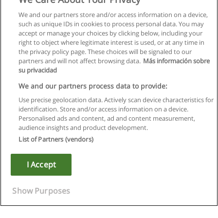
We and our partners store and/or access information on a device,
such as unique IDs in cookies to process personal data. You may
accept or manage your choices by clicking below, including your
right to object where legitimate interest is used, or at any time in
the privacy policy page. These choices will be signaled to our
partners and will not affect browsing data.
Más información sobre
su privacidad
We and our partners process data to provide:
Use precise geolocation data. Actively scan device characteristics for
identification. Store and/or access information on a device.
Règles d'utilisation
Personalised ads and content, ad and content measurement,
audience insights and product development.
Confidentialité des données
List of Partners (vendors)
Contacter Educaedu
I Accept
Copyright © Educaedu Business S.L. - CIF : B-95610580: -
www.educaedu.fr
Show Purposes