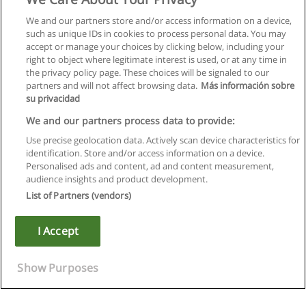
We and our partners store and/or access information on a device,
such as unique IDs in cookies to process personal data. You may
accept or manage your choices by clicking below, including your
right to object where legitimate interest is used, or at any time in
the privacy policy page. These choices will be signaled to our
partners and will not affect browsing data.
Más información sobre
su privacidad
We and our partners process data to provide:
Use precise geolocation data. Actively scan device characteristics for
identification. Store and/or access information on a device.
Règles d'utilisation
Personalised ads and content, ad and content measurement,
audience insights and product development.
Confidentialité des données
List of Partners (vendors)
Contacter Educaedu
I Accept
Copyright © Educaedu Business S.L. - CIF : B-95610580: -
www.educaedu.fr
Show Purposes