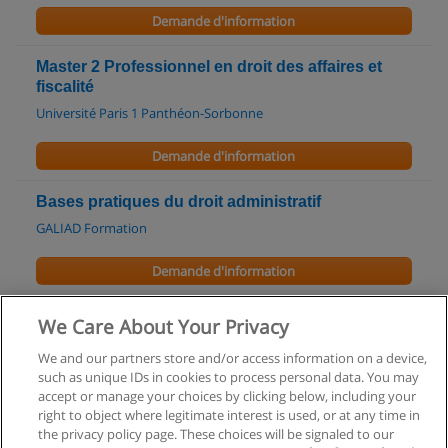
Demande d'information
Master 2 Professionnel en droit des affaires et
fiscalité
Université Paris 1 Panthéon-Sorbonne
Demande d'information
Bases pratiques du droit administratif
GALIAD Formation
Demande d'information
Contentieux administratif - Principes généraux
We Care About Your Privacy
GALIAD Formation
We and our partners store and/or access information on a device,
such as unique IDs in cookies to process personal data. You may
Demande d'information
accept or manage your choices by clicking below, including your
right to object where legitimate interest is used, or at any time in
the privacy policy page. These choices will be signaled to our