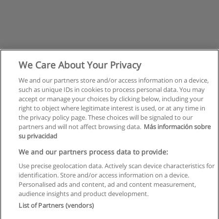
We Care About Your Privacy
We and our partners store and/or access information on a device,
such as unique IDs in cookies to process personal data. You may
accept or manage your choices by clicking below, including your
right to object where legitimate interest is used, or at any time in
the privacy policy page. These choices will be signaled to our
partners and will not affect browsing data.
Más información sobre
su privacidad
Règles d'utilisation
We and our partners process data to provide:
Use precise geolocation data. Actively scan device characteristics for
Confidentialité des données
identification. Store and/or access information on a device.
Personalised ads and content, ad and content measurement,
Contacter Educaedu
audience insights and product development.
List of Partners (vendors)
Copyright © Educaedu Business S.L. - CIF : B-95610580: -
www.educaedu.fr