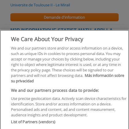
Universite de Toulouse II - Le Mirail
Demande d'information
M2P INFORMATIQUE,STATIST.,MATH. APPLI. A
LA GEST. DE PRODUC.
We Care About Your Privacy
Universite de Toulouse II - Le Mirail
We and our partners store and/or access information on a device,
such as unique IDs in cookies to process personal data. You may
Demande d'information
accept or manage your choices by clicking below, including your
right to object where legitimate interest is used, or at any time in
the privacy policy page. These choices will be signaled to our
partners and will not affect browsing data.
Más información sobre
su privacidad
Règles d'utilisation
We and our partners process data to provide:
Use precise geolocation data. Actively scan device characteristics for
Confidentialité des données
identification. Store and/or access information on a device.
Personalised ads and content, ad and content measurement,
Contacter Educaedu
audience insights and product development.
List of Partners (vendors)
Copyright © Educaedu Business S.L. - CIF : B-95610580: -
www.educaedu.fr