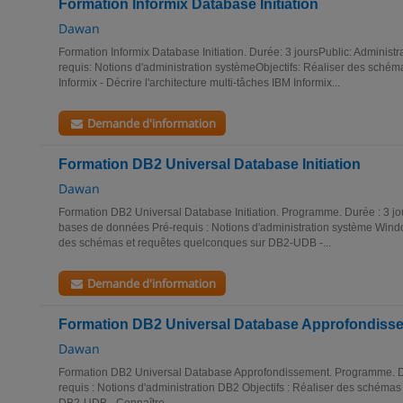
Formation Informix Database Initiation
Dawan
Formation Informix Database Initiation. Durée: 3 joursPublic: Adminis
requis: Notions d'administration systèmeObjectifs: Réaliser des sché
Informix - Décrire l'architecture multi-tâches IBM Informix...
Demande d'information
Formation DB2 Universal Database Initiation
Dawan
Formation DB2 Universal Database Initiation. Programme. Durée : 3 jou
bases de données Pré-requis : Notions d'administration système Windo
des schémas et requêtes quelconques sur DB2-UDB -...
Demande d'information
Formation DB2 Universal Database Approfondiss
Dawan
Formation DB2 Universal Database Approfondissement. Programme. Dur
requis : Notions d'administration DB2 Objectifs : Réaliser des schéma