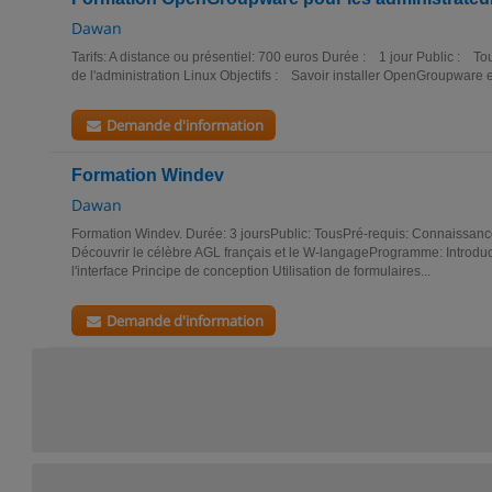
Dawan
Tarifs: A distance ou présentiel: 700 euros Durée : 1 jour Public : 
de l'administration Linux Objectifs : Savoir installer OpenGroupware et
Demande d'information
Formation Windev
Dawan
Formation Windev. Durée: 3 joursPublic: TousPré-requis: Connaissanc
Découvrir le célèbre AGL français et le W-langageProgramme: Introdu
l'interface Principe de conception Utilisation de formulaires...
Demande d'information