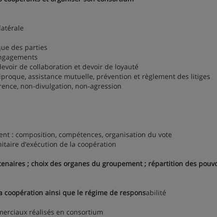
atérale
e des parties
ngagements
evoir de collaboration et devoir de loyauté
oque, assistance mutuelle, prévention et règlement des litiges
nce, non-divulgation, non-agression
 : composition, compétences, organisation du vote
ire d’exécution de la coopération
tenaires ; choix des organes du groupement ; répartition des pouvo
 la coopération ainsi que le régime de respons
abilité
merciaux réalisés en consortium