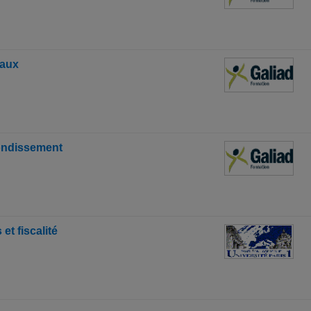
raux
fondissement
et fiscalité