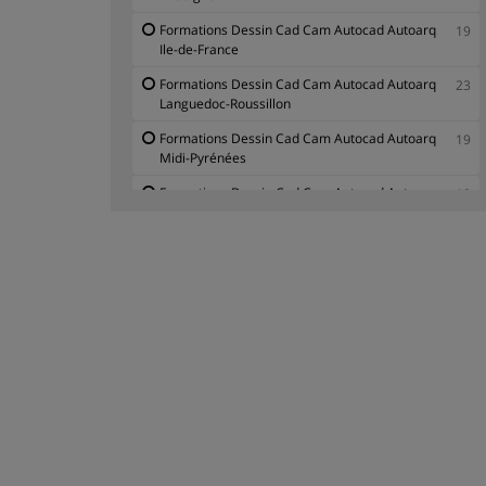
Formations Dessin Cad Cam Autocad Autoarq
19
Ile-de-France
Formations Dessin Cad Cam Autocad Autoarq
23
Languedoc-Roussillon
Formations Dessin Cad Cam Autocad Autoarq
19
Midi-Pyrénées
Formations Dessin Cad Cam Autocad Autoarq
19
Nord-Pas-de-Calais
Formations Dessin Cad Cam Autocad Autoarq
19
Pays de la Loire
Formations Dessin Cad Cam Autocad Autoarq
19
Provence-Alpes-Côte-d'Azur
Formations Dessin Cad Cam Autocad Autoarq
19
Rhône-Alpes
Formations Dessin Cad Cam Autocad Autoarq
19
Étranger