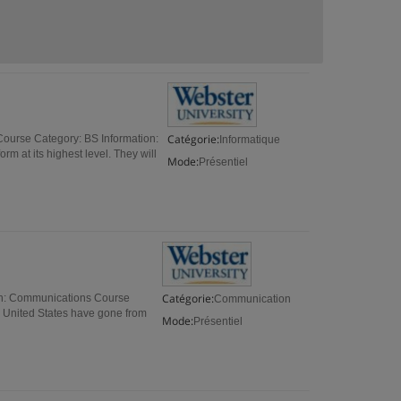
Catégorie:
ourse Category: BS Information:
Informatique
m at its highest level. They will
Mode:
Présentiel
Catégorie:
th: Communications Course
Communication
e United States have gone from
Mode:
Présentiel