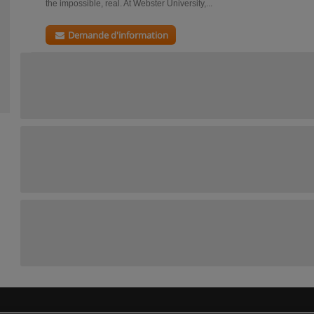
the impossible, real. At Webster University,...
Demande d'information