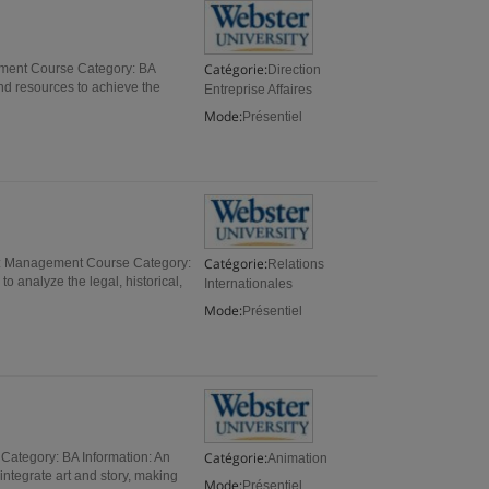
Catégorie:
ment Course Category: BA
Direction
and resources to achieve the
Entreprise Affaires
Mode:
Présentiel
Catégorie:
th: Management Course Category:
Relations
o analyze the legal, historical,
Internationales
Mode:
Présentiel
Catégorie:
Category: BA Information: An
Animation
 integrate art and story, making
Mode:
Présentiel