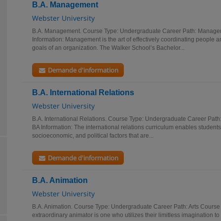
B.A. Management
Webster University
B.A. Management. Course Type: Undergraduate Career Path: Manage
Information: Management is the art of effectively coordinating people 
goals of an organization. The Walker School’s Bachelor...
Demande d'information
B.A. International Relations
Webster University
B.A. International Relations. Course Type: Undergraduate Career Pa
BA Information: The international relations curriculum enables students t
socioeconomic, and political factors that are...
Demande d'information
B.A. Animation
Webster University
B.A. Animation. Course Type: Undergraduate Career Path: Arts Course 
extraordinary animator is one who utilizes their limitless imagination to