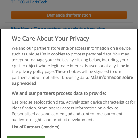
TELECOM ParisTech
Demande d'information
Mastère : Conception et architecture des
systèmes informatiques
We Care About Your Privacy
TELECOM ParisTech
We and our partners store and/or access information on a device,
such as unique IDs in cookies to process personal data. You may
Demande d'information
accept or manage your choices by clicking below, including your
right to object where legitimate interest is used, or at any time in
the privacy policy page. These choices will be signaled to our
partners and will not affect browsing data.
Más información sobre
su privacidad
Règles d'utilisation
We and our partners process data to provide:
Use precise geolocation data. Actively scan device characteristics for
Confidentialité des données
identification. Store and/or access information on a device.
Personalised ads and content, ad and content measurement,
Contacter Educaedu
audience insights and product development.
List of Partners (vendors)
Copyright © Educaedu Business S.L. - CIF : B-95610580: -
www.educaedu.fr