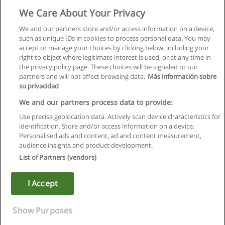
We Care About Your Privacy
We and our partners store and/or access information on a device,
such as unique IDs in cookies to process personal data. You may
Suivant
accept or manage your choices by clicking below, including your
Page
1
de
12
right to object where legitimate interest is used, or at any time in
the privacy policy page. These choices will be signaled to our
partners and will not affect browsing data.
Más información sobre
su privacidad
Règles d'utilisation
We and our partners process data to provide:
Use precise geolocation data. Actively scan device characteristics for
Confidentialité des données
identification. Store and/or access information on a device.
Personalised ads and content, ad and content measurement,
Contacter Educaedu
audience insights and product development.
List of Partners (vendors)
Copyright © Educaedu Business S.L. - CIF : B-95610580: -
www.educaedu.fr
I Accept
Show Purposes