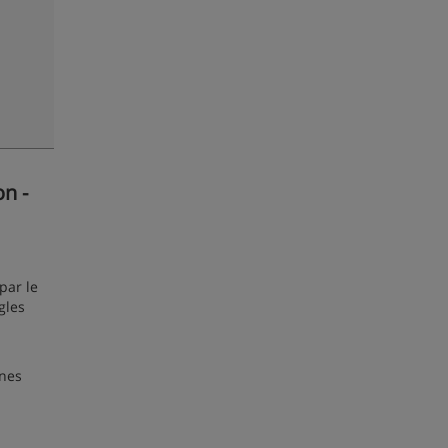
on -
par le
gles
ines