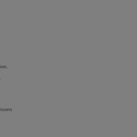
ion,
s
isions