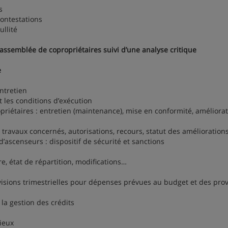
s
ontestations
llité
’assemblée de copropriétaires suivi d’une analyse critique
e
ntretien
les conditions d’exécution
iétaires : entretien (maintenance), mise en conformité, améliorat
ravaux concernés, autorisations, recours, statut des amélioration
scenseurs : dispositif de sécurité et sanctions
, état de répartition, modifications…
sions trimestrielles pour dépenses prévues au budget et des prov
a gestion des crédits
ieux