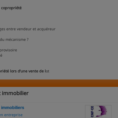
e copropriété
es entre vendeur et acquéreur
 du mécanisme ?
rovisoire
té
riété lors d’une vente de l
ot
t immobilier
 immobiliers
en entreprise