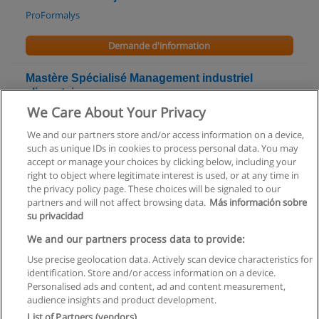
ProFormalys
Demande d'information
Mastère Spécialisé Management industriel
alimentaire
We Care About Your Privacy
AgroParisTech - Institut des sciences et industries du vivant et
de l’environnement
We and our partners store and/or access information on a device,
such as unique IDs in cookies to process personal data. You may
Demande d'information
accept or manage your choices by clicking below, including your
right to object where legitimate interest is used, or at any time in
the privacy policy page. These choices will be signaled to our
partners and will not affect browsing data.
Más información sobre
su privacidad
Règles d'utilisation
We and our partners process data to provide:
Use precise geolocation data. Actively scan device characteristics for
Confidentialité des données
identification. Store and/or access information on a device.
Personalised ads and content, ad and content measurement,
Contacter Educaedu
audience insights and product development.
List of Partners (vendors)