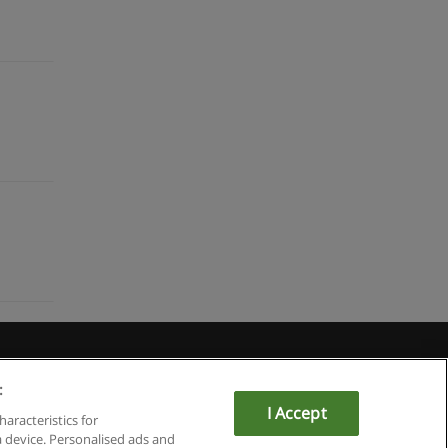
u
:
I Accept
haracteristics for
a device. Personalised ads and