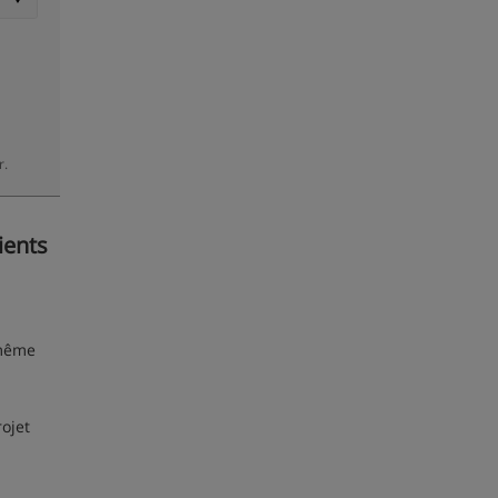
r.
ients
 même
ojet