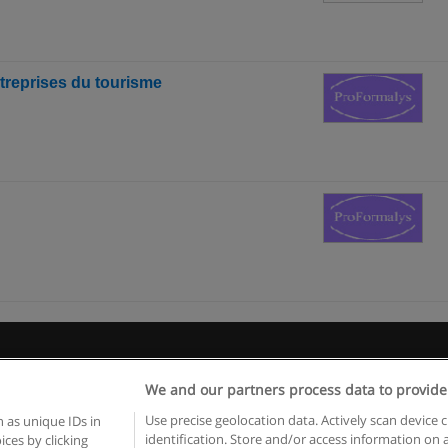
treprises du tourisme
Règles d'utilisation
Confidentialité des données
Contacter Educaed
We and our partners process data to provide
Copyright © Educaedu Business S.L. - CIF : B-95610580: -
www.educaedu.fr
Use precise geolocation data. Actively scan device c
 as unique IDs in
identification. Store and/or access information on 
ces by clicking