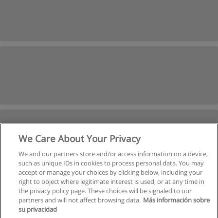
We Care About Your Privacy
We and our partners store and/or access information on a device,
such as unique IDs in cookies to process personal data. You may
accept or manage your choices by clicking below, including your
right to object where legitimate interest is used, or at any time in
Suivant
the privacy policy page. These choices will be signaled to our
partners and will not affect browsing data.
Más información sobre
Page
1
de
2
su privacidad