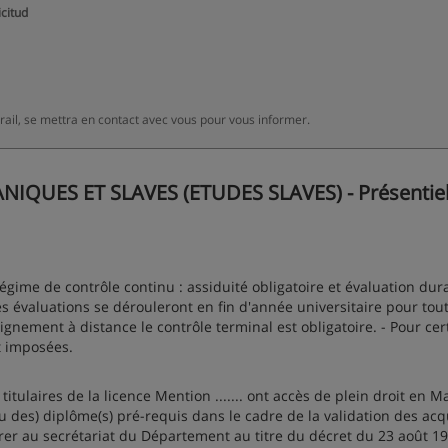
icitud
irail, se mettra en contact avec vous pour vous informer.
QUES ET SLAVES (ETUDES SLAVES) - Présentiel
e régime de contrôle continu : assiduité obligatoire et évaluation dur
les évaluations se dérouleront en fin d'année universitaire pour tout
eignement à distance le contrôle terminal est obligatoire. - Pour cer
t imposées.
itulaires de la licence Mention ....... ont accès de plein droit en M
des) diplôme(s) pré-requis dans le cadre de la validation des acqu
etirer au secrétariat du Département au titre du décret du 23 août 1