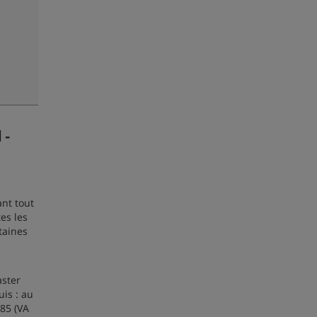
 -
ant tout
es les
taines
aster
is : au
985 (VA