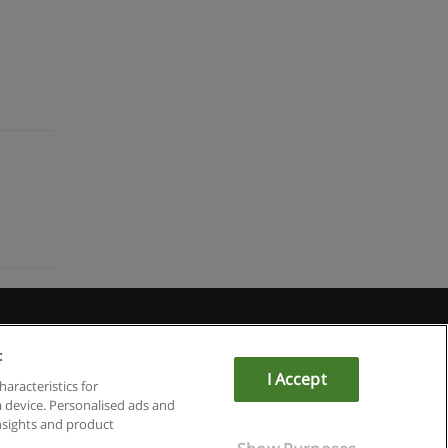
u
:
I Accept
haracteristics for
a device. Personalised ads and
sights and product