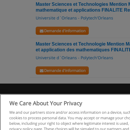
Master Sciences et Technologies Mention
mathematique et applications FINALITE R
Universite d´Orleans - Polytech'Orleans
Demande d'information
Master Sciences et Technologie Mention 
et application des mathematiques FINALI
Universite d´Orleans - Polytech'Orleans
Demande d'information
We Care About Your Privacy
We and our partners store and/or access information on a device, such
cookies to process personal data. You may accept or manage your choi
below, including your right to object where legitimate interest is used, 
privacy policy page. These choices will be signaled to our partners and 