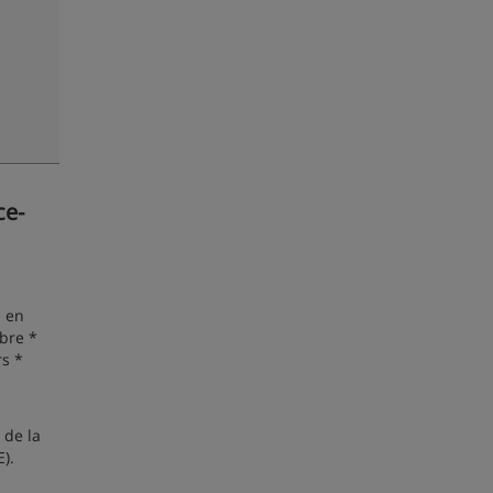
ce-
s en
bre *
rs *
 de la
).