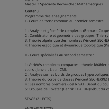
Master 2 Spécialité Recherche : Mathématiques
Contenu
Programme des enseignements:
I - Cours de tronc commun au premier semestre :
1 : Analyse et géométrie complexes (Bernard Coupe
2 : Combinatoire et géométrie des groupes (Thierry
3: Théorie algébrique des nombres (Vincent SECHER
4: Théorie ergodique et dynamique topologique (Pie
II - Cours spécialisés au second semestre :
1: Variétés complexes compactes : théorie khähler
cours : janvier. Lieu : CMI.
2 : Analyse sur les bords de groupes hyperboliques 
3: Théorie du corps de classes (Vincent SECHERRE) D
4 : Les nombres premiers (Joël RIVAT) Début du cours
5: Groupes de Coxeter (Henrik CHALTIN)Début du cour
STAGE (21 ECTS)
ANGLAIS (3 ECTS)