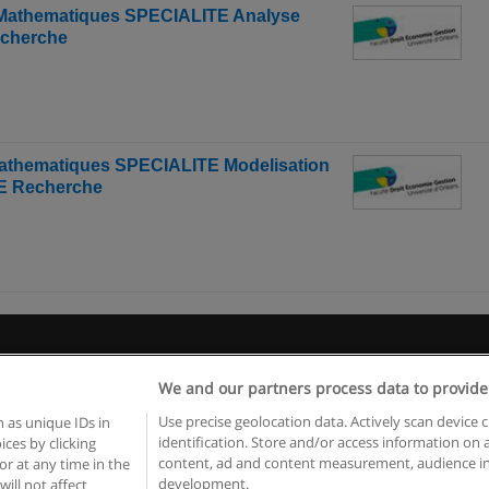
 Mathematiques SPECIALITE Analyse
echerche
Mathematiques SPECIALITE Modelisation
TE Recherche
Règles d'utilisation
Confidentialité des données
Contacter Educaed
We and our partners process data to provide
Copyright © Educaedu Business S.L. - CIF : B-95610580: -
www.educaedu.fr
Use precise geolocation data. Actively scan device c
 as unique IDs in
identification. Store and/or access information on 
ces by clicking
content, ad and content measurement, audience in
or at any time in the
development.
will not affect