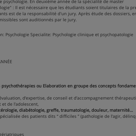
e de psychologie. En deuxième année de la spécialité de master
gie" : Il est nécessaire que les étudiants soient titulaires de la p
nts est de la responsabilité d'un jury. Après étude des dossiers, e
missibles sont auditionnés par le jury.
 Psychologie Specialite: Psychologie clinique et psychopatologie
ANNÉE
es psychothérapies ou Elaboration en groupe des concepts fondam
’évaluation, d’expertise, de conseil et d’accompagnement thérapeut
 et de l’adolescent,
ncérologie, diabétologie, greffe, traumatologie, douleur, maternité…
écialisée des patients dits “ difficiles ” (pathologie de l’agir, délin
gériatriques