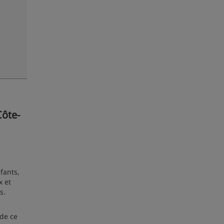
Côte-
fants,
x et
s.
 de ce