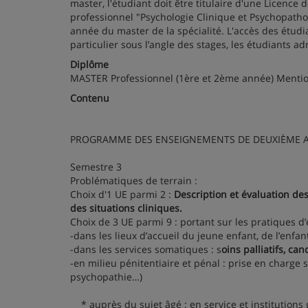
master, l'étudiant doit être titulaire d'une Licenc
professionnel "Psychologie Clinique et Psychopatholo
année du master de la spécialité. L'accès des étudia
particulier sous l’angle des stages, les étudiants ad
Diplôme
MASTER Professionnel (1ère et 2ème année) Mention:
Contenu
PROGRAMME DES ENSEIGNEMENTS DE DEUXIÈME 
Semestre 3
Problématiques de terrain :
Choix d'1 UE parmi 2 :
Description et évaluation d
des situations cliniques.
Choix de 3 UE parmi 9 : portant sur les pratiques d
-dans les lieux d’accueil du jeune enfant, de l’enfant
-dans les services somatiques : s
oins palliatifs, ca
-en milieu pénitentiaire et pénal : prise en charge sp
psychopathie…)
* auprès du sujet âgé : en service et institutions 