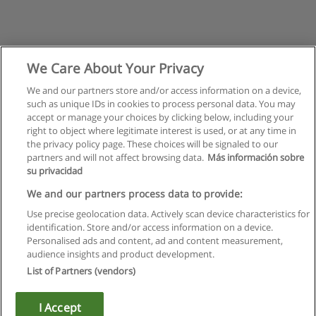
We Care About Your Privacy
We and our partners store and/or access information on a device,
such as unique IDs in cookies to process personal data. You may
accept or manage your choices by clicking below, including your
right to object where legitimate interest is used, or at any time in
the privacy policy page. These choices will be signaled to our
partners and will not affect browsing data.
Más información sobre
su privacidad
We and our partners process data to provide:
Use precise geolocation data. Actively scan device characteristics for
identification. Store and/or access information on a device.
Règles d'utilisation
Personalised ads and content, ad and content measurement,
audience insights and product development.
Confidentialité des données
List of Partners (vendors)
Contacter Educaedu
I Accept
Copyright © Educaedu Business S.L. - CIF : B-95610580: -