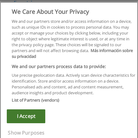
alimentaire
We Care About Your Privacy
AgroParisTech - Institut des sciences et industries du vivant et
de l’environnement
We and our partners store and/or access information on a device,
such as unique IDs in cookies to process personal data. You may
Demande d'information
accept or manage your choices by clicking below, including your
right to object where legitimate interest is used, or at any time in
the privacy policy page. These choices will be signaled to our
partners and will not affect browsing data.
Más información sobre
su privacidad
Règles d'utilisation
We and our partners process data to provide:
Use precise geolocation data. Actively scan device characteristics for
Confidentialité des données
identification. Store and/or access information on a device.
Personalised ads and content, ad and content measurement,
Contacter Educaedu
audience insights and product development.
List of Partners (vendors)
Copyright © Educaedu Business S.L. - CIF : B-95610580: -
www.educaedu.fr
I Accept
Show Purposes