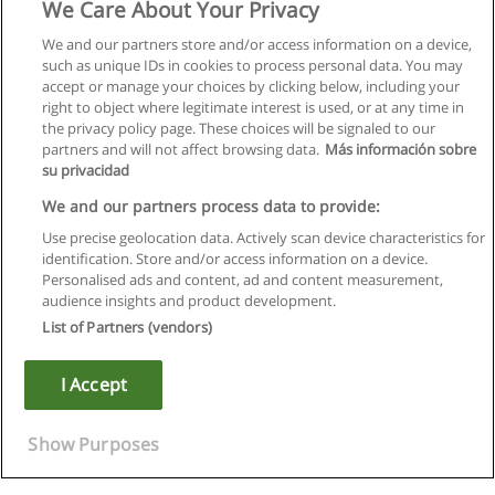
We Care About Your Privacy
We and our partners store and/or access information on a device,
such as unique IDs in cookies to process personal data. You may
accept or manage your choices by clicking below, including your
right to object where legitimate interest is used, or at any time in
Suivant
the privacy policy page. These choices will be signaled to our
partners and will not affect browsing data.
Más información sobre
Page
1
de
3
su privacidad
We and our partners process data to provide:
Use precise geolocation data. Actively scan device characteristics for
identification. Store and/or access information on a device.
Règles d'utilisation
Personalised ads and content, ad and content measurement,
audience insights and product development.
Confidentialité des données
List of Partners (vendors)
Contacter Educaedu
I Accept
Copyright © Educaedu Business S.L. - CIF : B-95610580: -
www.educaedu.fr
Show Purposes