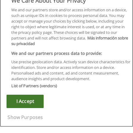
We Care About Your Privacy
We and our partners store and/or access information on a device,
such as unique IDs in cookies to process personal data. You may
accept or manage your choices by clicking below, including your
right to object where legitimate interest is used, or at any time in
Suivant
the privacy policy page. These choices will be signaled to our
partners and will not affect browsing data.
Más información sobre
Page
1
de
3
su privacidad
We and our partners process data to provide:
Use precise geolocation data. Actively scan device characteristics for
identification. Store and/or access information on a device.
Règles d'utilisation
Personalised ads and content, ad and content measurement,
audience insights and product development.
Confidentialité des données
List of Partners (vendors)
Contacter Educaedu
I Accept
Copyright © Educaedu Business S.L. - CIF : B-95610580: -
www.educaedu.fr
Show Purposes