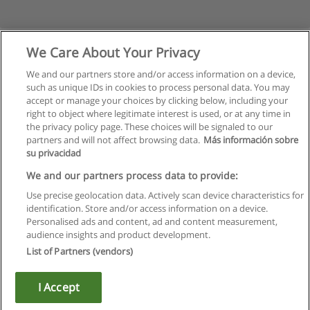
We Care About Your Privacy
We and our partners store and/or access information on a device,
such as unique IDs in cookies to process personal data. You may
accept or manage your choices by clicking below, including your
right to object where legitimate interest is used, or at any time in
the privacy policy page. These choices will be signaled to our
partners and will not affect browsing data.
Más información sobre
su privacidad
Règles d'utilisation
We and our partners process data to provide:
Use precise geolocation data. Actively scan device characteristics for
Confidentialité des données
identification. Store and/or access information on a device.
Personalised ads and content, ad and content measurement,
Contacter Educaedu
audience insights and product development.
List of Partners (vendors)
Copyright © Educaedu Business S.L. - CIF : B-95610580: -
www.educaedu.fr
I Accept