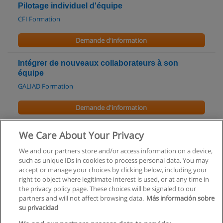
Pilotage individuel d'équipe
CFI Formation
Demande d'information
Intégrer de nouveaux collaborateurs à son
équipe
GALIAD Formation
Demande d'information
Le tablau de bord comme outil de management
We Care About Your Privacy
GALIAD Formation
We and our partners store and/or access information on a device,
such as unique IDs in cookies to process personal data. You may
Demande d'information
accept or manage your choices by clicking below, including your
right to object where legitimate interest is used, or at any time in
the privacy policy page. These choices will be signaled to our
partners and will not affect browsing data.
Más información sobre
su privacidad
Règles d'utilisation